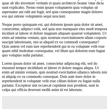
quae ab illo inventore veritatis et quasi architecto beatae vitae dicta
sunt explicabo. Nemo enim ipsam voluptatem quia voluptas sit
aspernatur aut odit aut fugit, sed quia consequuntur magni dolores
eos qui ratione voluptatem sequi nesciunt.
Neque porro quisquam est, qui dolorem ipsum quia dolor sit amet,
consectetur, adipisci velit, sed quia non numquam eius modi tempora
incidunt ut labore et dolore magnam aliquam quaerat voluptatem. Ut
enim ad minima veniam, quis nostrum exercitationem ullam corporis
suscipit laboriosam, nisi ut aliquid ex ea commodi consequatur?
Quis autem vel eum iure reprehenderit qui in ea voluptate velit esse
quam nihil molestiae consequatur, vel illum qui dolorem eum fugiat
quo voluptas nulla pariatur.
Lorem ipsum dolor sit amet, consectetur adipiscing elit, sed do
eiusmod tempor incididunt ut labore et dolore magna aliqua. Ut
enim ad minim veniam, quis nostrud exercitation ullamco laboris nisi
ut aliquip ex ea commodo consequat. Duis aute irure dolor in
reprehenderit in voluptate velit esse cillum dolore eu fugiat nulla
pariatur. Excepteur sint occaecat cupidatat non proident, sunt in
culpa qui officia deserunt mollit anim id est laborum.