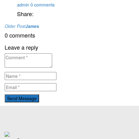
admin
0 comments
Share:
Навигация
Older Post
James
0 comments
по
записям
Leave a reply